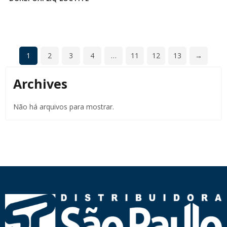
1
2
3
4
…
11
12
13
→
Archives
Não há arquivos para mostrar.