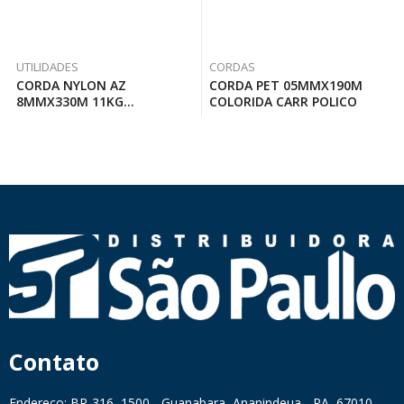
UTILIDADES
CORDAS
CORDA NYLON AZ
CORDA PET 05MMX190M
8MMX330M 11KG
COLORIDA CARR POLICO
CORFIPLAST
Contato
Endereço: BR-316, 1500 - Guanabara, Ananindeua - PA, 67010-