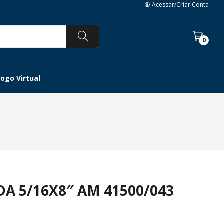
Acessar/Criar Conta
0
ogo Virtual
A 5/16X8″ AM 41500/043