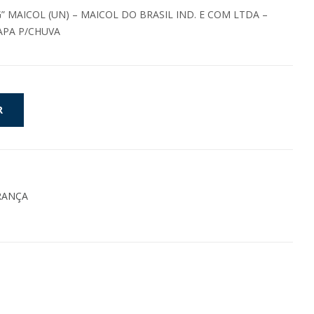
” MAICOL (UN) – MAICOL DO BRASIL IND. E COM LTDA –
APA P/CHUVA
R
RANÇA