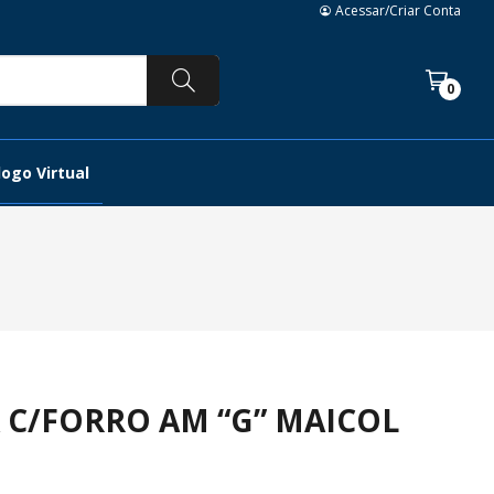
Acessar/Criar Conta
0
ogo Virtual
 C/FORRO AM “G” MAICOL