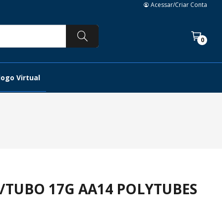
Acessar/Criar Conta
0
ogo Virtual
P/TUBO 17G AA14 POLYTUBES